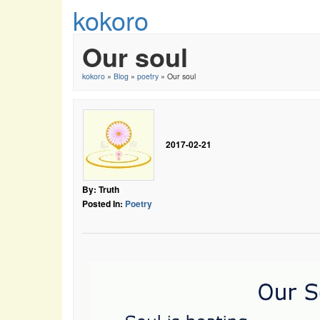
kokoro
Our soul
kokoro
»
Blog
»
poetry
» Our soul
2017-02-21
By: Truth
Posted In:
Poetry