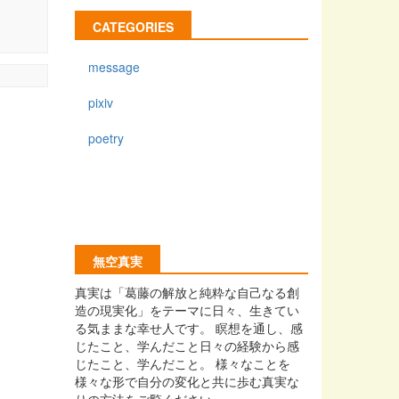
CATEGORIES
message
pixiv
poetry
無空真実
真実は「葛藤の解放と純粋な自己なる創
造の現実化」をテーマに日々、生きてい
る気ままな幸せ人です。 瞑想を通し、感
じたこと、学んだこと日々の経験から感
じたこと、学んだこと。 様々なことを
様々な形で自分の変化と共に歩む真実な