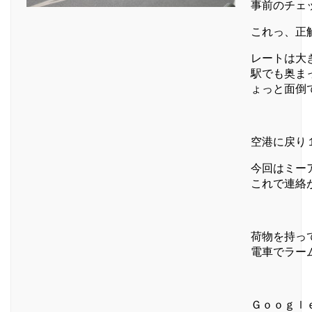
事前のチェ
これっ、正
レートは大
駅でも奥ま
ょっと面倒
空港に戻り
今回はミー
これで連絡
荷物を持っ
電車でラー
Ｇｏｏｇｌ