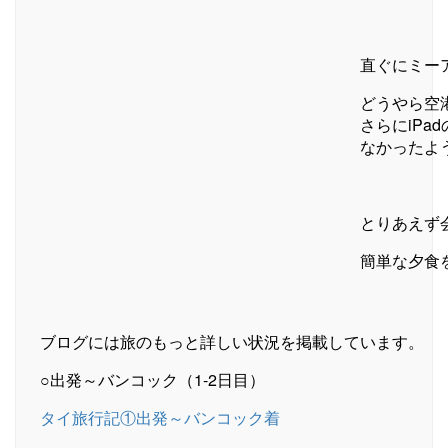
直ぐにミー
どうやら空
さらにiP
なかったよ
とりあえず
簡単な夕食
ブログには旅のもっと詳しい状況を掲載しています。
○出発～バンコック（1-2日目）
タイ旅行記①出発～バンコック着