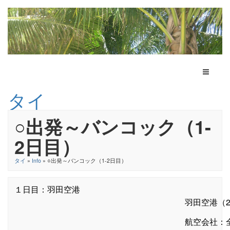
Toggle N
タイ
○出発～バンコック（1-
2日目）
タイ
»
Info
» ○出発～バンコック（1-2日目）
１日目：羽田空港
羽田空港（2
航空会社：