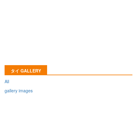
タイ GALLERY
All
gallery images