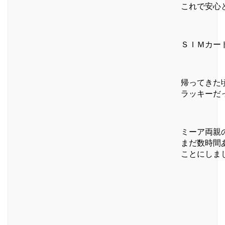
これで安心
ＳＩＭカー
帰ってきた
ラッキーだ
ミーア両親
まだ数時間
ことにしま