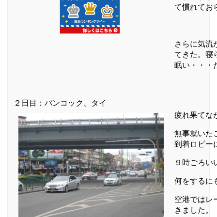
て慣れてお
さらに気流
てきた。寝
眠い・・・
２日目：バンコック、タイ
疲れ果てな
無事就いた
到着ロビー
９時ごろい
何をするに
空港ではレ
きました。