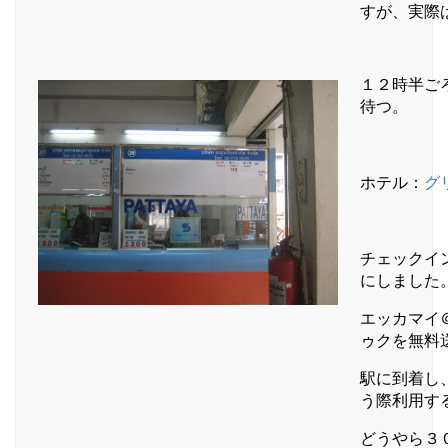
すが、実際
１２時半ご
待つ。
ホテル：
グリ
チェックイ
にしました
エッカマイ
ゥクを無料
駅に到着し
う際利用す
どうやら３