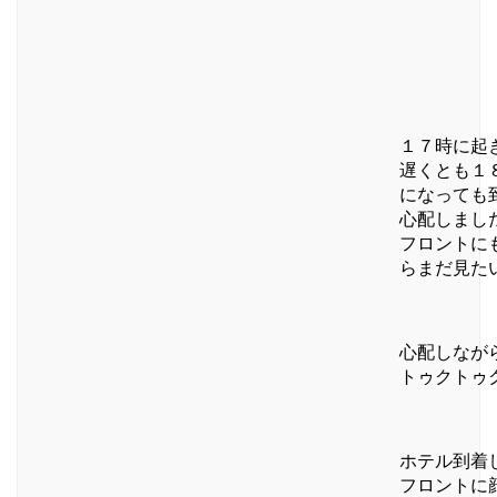
１７時に起
遅くとも１
になっても
心配しまし
フロントに
らまだ見た
心配しなが
トゥクトゥ
ホテル到着
フロントに