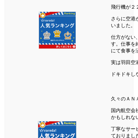
飛行機が２
さらに空港
いました。
仕方がない
す。仕事を
にて食事を
実は羽田空
ドキドキし
久々のＡＮ
国内航空会
かもしれな
丁寧なサー
ておりまし