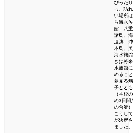
ぴったり
っ。訪れ
い場所は
ら海水族
館、八重
諸島、海
遺跡。沖
本島、美
海水族館
きは将来
水族館に
めること
夢見る甥
子ととも
（学校の
め3日間
の合流）
こうして
が決定さ
ました。