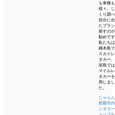
も車種も
様々。じ
くり調べ
自分に合
たプラン
探すのが
勧めです
私たちは
縄本島で
スカイレ
タカー、
垣島では
マイルレ
タカーを
用しまし
た。
じゃらん
那覇市内
ンタカー
ョップを