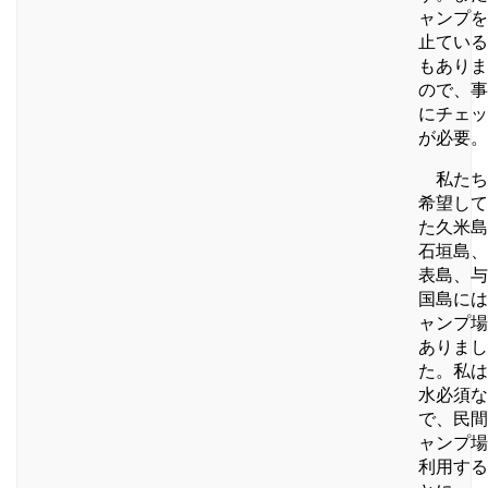
ャンプを
止ている
もありま
ので、事
にチェッ
が必要。
私たち
希望して
た久米島
石垣島、
表島、与
国島には
ャンプ場
ありまし
た。私は
水必須な
で、民間
ャンプ場
利用する