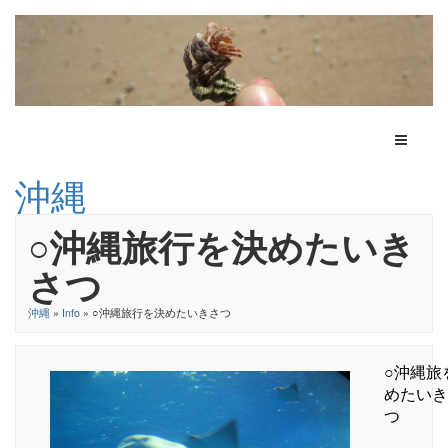
Toggle N
沖縄
○沖縄旅行を決めたいき
さつ
沖縄
»
Info
» ○沖縄旅行を決めたいきさつ
○沖縄旅
めたいき
つ