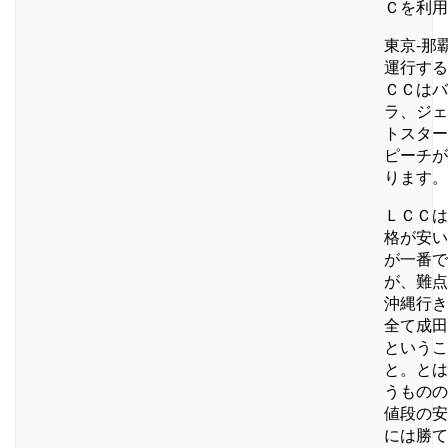
Ｃを利用
東京-那
運行する
ＣＣはバ
ラ、ジェ
トスター
ピーチが
ります。
ＬＣＣは
格が安い
が一番で
が、難点
沖縄行き
全て成田
というこ
と。とは
うものの
値段の安
には勝て