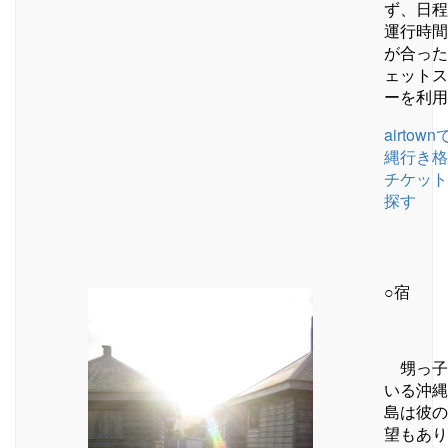
ず、日程
運行時間
が合った
ェットス
ーを利用
airtow
縄行き格
チケット
探す
○宿
甥っ子
いる沖縄
島は彼の
望もあり