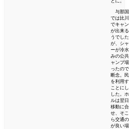
とに。
与那国
では比川
でキャン
が出来る
うでした
が、シャ
ーが冷水
みの公共
ャンプ場
ったので
断念。民
を利用す
ことにし
した。ホ
ルは翌日
移動に合
せ、そこ
ら交通の
が良い場