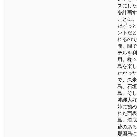
スにした
を計画す
ことに。
だずっと
ントだと
れるので
間、間で
テルを利
用。様々
島を楽し
たかった
で、久米
島、石垣
島、そし
沖縄大好
姉に勧め
れた西表
島、海底
跡のある
那国島に