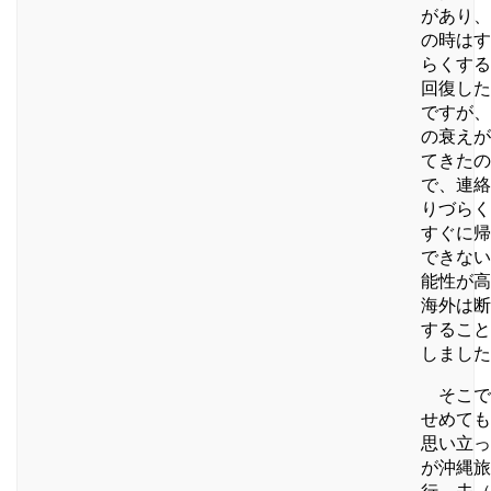
があり、
の時はす
らくする
回復した
ですが、
の衰えが
てきたの
で、連絡
りづらく
すぐに帰
できない
能性が高
海外は断
すること
しました
そこで
せめても
思い立っ
が沖縄旅
行。夫（