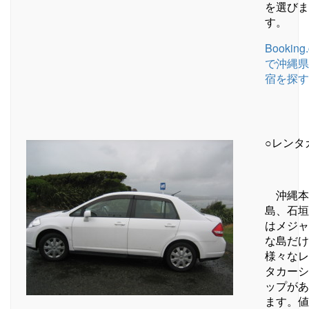
を選びま
す。
Booking
で沖縄県
宿を探す
○レンタ
沖縄本
島、石垣
はメジャ
な島だけ
様々なレ
タカーシ
ップがあ
ます。値