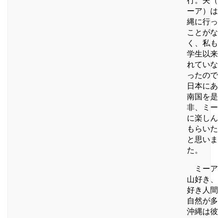
ーア）は
縄に行っ
ことがな
く、私も
学生以来
れていな
ったので
日本にあ
南国を是
非、ミー
に楽しん
もらいた
と思いま
た。
ミーア
山好き、
好き人間
自然が多
沖縄は彼