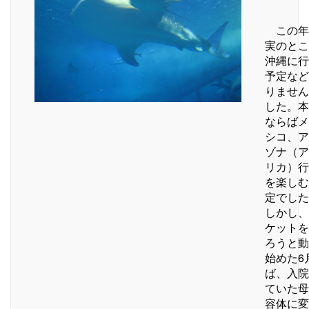
この年
実のとこ
沖縄に行
予定など
りません
した。本
ならばメ
シコ、ア
ゾナ（ア
リカ）行
を楽しむ
定でした
しかし、
ケットを
ろうと動
始めた6
ば、入院
ていた母
容体に変