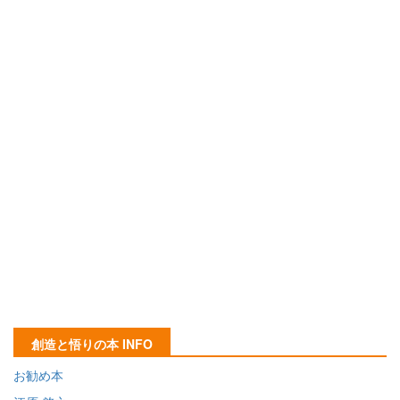
創造と悟りの本 INFO
お勧め本