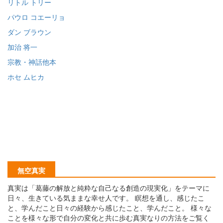
リトル トリー
パウロ コエーリョ
ダン ブラウン
加治 将一
宗教・神話他本
ホセ ムヒカ
無空真実
真実は「葛藤の解放と純粋な自己なる創造の現実化」をテーマに
日々、生きている気ままな幸せ人です。 瞑想を通し、感じたこ
と、学んだこと日々の経験から感じたこと、学んだこと。 様々な
ことを様々な形で自分の変化と共に歩む真実なりの方法をご覧く