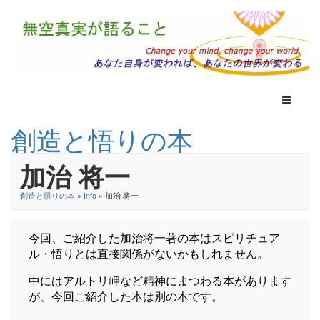
Toggle N
創造と悟りの本
加治 将一
創造と悟りの本
»
Info
» 加治 将一
今回、ご紹介した加治将一著の本はスピリチュア
ル・悟りとは直接関係がないかもしれません。
中にはアルトリ岬など精神にまつわる本があります
が、今回ご紹介した本は別の本です。