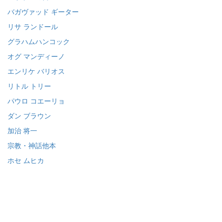
バガヴァッド ギーター
リサ ランドール
グラハムハンコック
オグ マンディーノ
エンリケ バリオス
リトル トリー
パウロ コエーリョ
ダン ブラウン
加治 将一
宗教・神話他本
ホセ ムヒカ