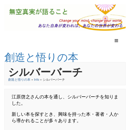
Toggle N
創造と悟りの本
シルバーバーチ
創造と悟りの本
»
Info
» シルバーバーチ
江原啓之さんの本を通し、シルバーバーチを知りま
した。
新しい本を探すとき、興味を持った本・著者・人か
ら導かれることが多々あります。